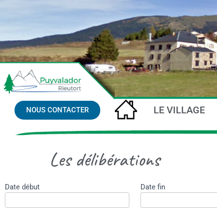
ACCUEIL
LE VILLAGE
NOUS CONTACTER
Les délibérations
Date début
Date fin
recherche
par date