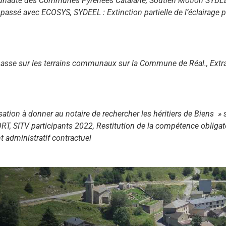
mmunauté des Communes Pyrénées Catalane, Soutien Motion SYDEEL
é passé avec ECOSYS, SYDEEL : Extinction partielle de l’éclairage 
asse sur les terrains communaux sur la Commune de Réal., Extrai
isation à donner au notaire de rechercher les héritiers de Biens »
T, SITV participants 2022, Restitution de la compétence obliga
t administratif contractuel