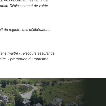
 66 concernant les tarifs de
public, Déclassement de voirie
t du registre des délibérations
 sans maitre « , Recours assurance
toire » promotion du tourisme